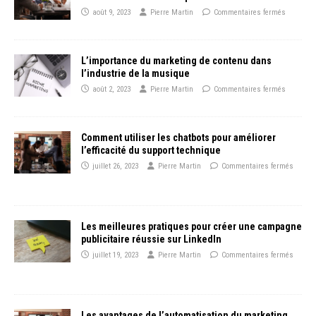
août 9, 2023
Pierre Martin
Commentaires fermés
L’importance du marketing de contenu dans
l’industrie de la musique
août 2, 2023
Pierre Martin
Commentaires fermés
Comment utiliser les chatbots pour améliorer
l’efficacité du support technique
juillet 26, 2023
Pierre Martin
Commentaires fermés
Les meilleures pratiques pour créer une campagne
publicitaire réussie sur LinkedIn
juillet 19, 2023
Pierre Martin
Commentaires fermés
Les avantages de l’automatisation du marketing