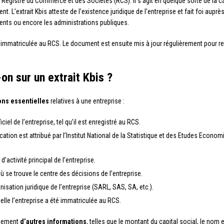
e Registre du Commerce et des Sociétés (RCS). Il s’agit en quelque sorte de la ca
. L’extrait Kbis atteste de l’existence juridique de l’entreprise et fait foi auprè
lients ou encore les administrations publiques.
e immatriculée au RCS. Le document est ensuite mis à jour régulièrement pour reflé
on sur un extrait Kbis ?
ons essentielles
relatives à une entreprise :
iciel de l’entreprise, tel qu’il est enregistré au RCS.
ation est attribué par l’Institut National de la Statistique et des Etudes Econom
d’activité principal de l’entreprise.
ù se trouve le centre des décisions de l’entreprise.
anisation juridique de l’entreprise (SARL, SAS, SA, etc.).
uelle l’entreprise a été immatriculée au RCS.
galement
d’autres informations
, telles que le montant du capital social, le nom