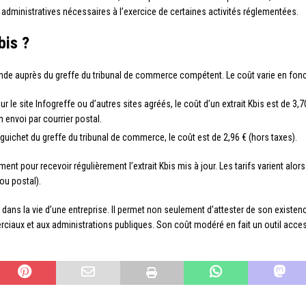
administratives nécessaires à l’exercice de certaines activités réglementées.
bis ?
emande auprès du greffe du tribunal de commerce compétent. Le coût varie en fon
 le site Infogreffe ou d’autres sites agréés, le coût d’un extrait Kbis est de 3,7
n envoi par courrier postal.
uichet du greffe du tribunal de commerce, le coût est de 2,96 € (hors taxes).
nt pour recevoir régulièrement l’extrait Kbis mis à jour. Les tarifs varient alor
ou postal).
dans la vie d’une entreprise. Il permet non seulement d’attester de son existe
iaux et aux administrations publiques. Son coût modéré en fait un outil accessi