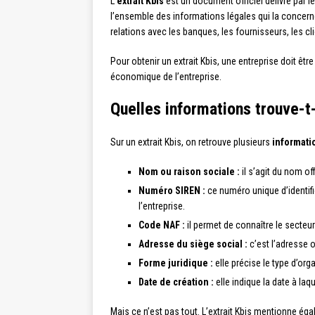
L’
extrait Kbis
est un document officiel délivré par l
l’ensemble des informations légales qui la concernent
relations avec les banques, les fournisseurs, les c
Pour obtenir un extrait Kbis, une entreprise doit êtr
économique de l’entreprise.
Quelles informations trouve-t-
Sur un extrait Kbis, on retrouve plusieurs
informati
Nom ou raison sociale :
il s’agit du nom off
Numéro SIREN :
ce numéro unique d’identific
l’entreprise.
Code NAF :
il permet de connaître le secteur 
Adresse du siège social :
c’est l’adresse o
Forme juridique :
elle précise le type d’org
Date de création :
elle indique la date à laq
Mais ce n’est pas tout. L’extrait Kbis mentionne é