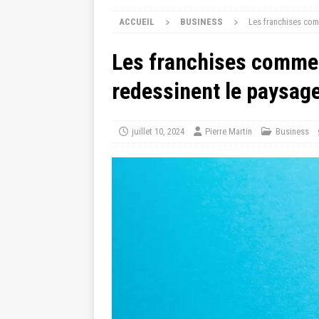
ACCUEIL
BUSINESS
Les franchises com
Les franchises commerc
redessinent le paysa
juillet 10, 2024
Pierre Martin
Business