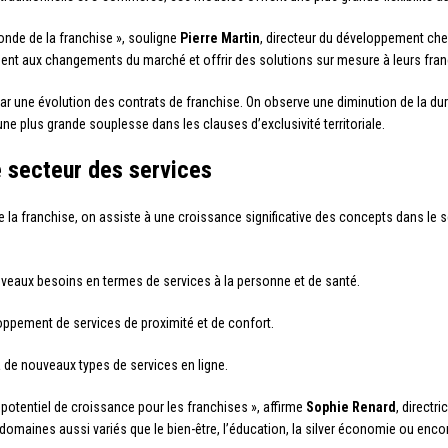
monde de la franchise », souligne
Pierre Martin
, directeur du développement ch
ent aux changements du marché et offrir des solutions sur mesure à leurs fran
t par une évolution des contrats de franchise. On observe une diminution de la 
’une plus grande souplesse dans les clauses d’exclusivité territoriale.
e secteur des services
e la franchise, on assiste à une croissance significative des concepts dans le 
ouveaux besoins en termes de services à la personne et de santé.
loppement de services de proximité et de confort.
 à de nouveaux types de services en ligne.
potentiel de croissance pour les franchises », affirme
Sophie Renard
, directr
aines aussi variés que le bien-être, l’éducation, la silver économie ou encore