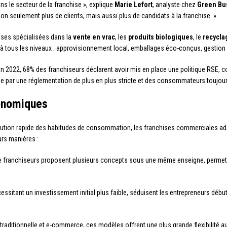
ns le secteur de la franchise », explique
Marie Lefort
, analyste chez
Green Bus
non seulement plus de clients, mais aussi plus de candidats à la franchise. »
ises spécialisées dans la
vente en vrac
, les
produits biologiques
, le
recycla
à tous les niveaux : approvisionnement local, emballages éco-conçus, gestion 
n 2022, 68% des franchiseurs déclarent avoir mis en place une politique RSE, 
ée par une réglementation de plus en plus stricte et des consommateurs toujour
conomiques
olution rapide des habitudes de consommation, les franchises commerciales a
urs manières :
de franchiseurs proposent plusieurs concepts sous une même enseigne, permettan
essitant un investissement initial plus faible, séduisent les entrepreneurs déb
raditionnelle et e-commerce, ces modèles offrent une plus grande flexibilité aux