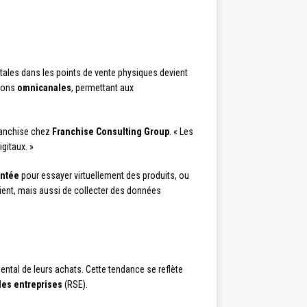
ales dans les points de vente physiques devient
tions
omnicanales
, permettant aux
franchise chez
Franchise Consulting Group
. « Les
gitaux. »
entée
pour essayer virtuellement des produits, ou
ient, mais aussi de collecter des données
ntal de leurs achats. Cette tendance se reflète
des entreprises
(RSE).