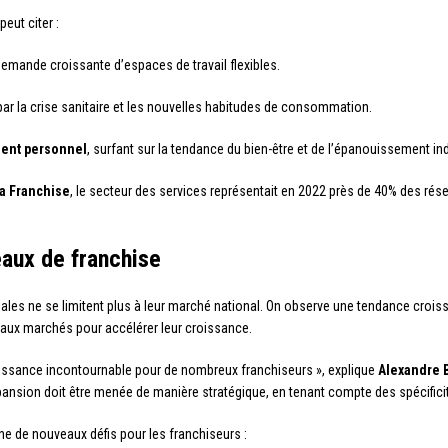
eut citer :
 demande croissante d’espaces de travail flexibles.
par la crise sanitaire et les nouvelles habitudes de consommation.
ment personnel
, surfant sur la tendance du bien-être et de l’épanouissement ind
la Franchise
, le secteur des services représentait en 2022 près de 40% des rése
eaux de franchise
es ne se limitent plus à leur marché national. On observe une tendance croissa
eaux marchés pour accélérer leur croissance.
croissance incontournable pour de nombreux franchiseurs », explique
Alexandre 
xpansion doit être menée de manière stratégique, en tenant compte des spécifici
ne de nouveaux défis pour les franchiseurs :