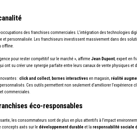
canalité
occupations des franchises commerciales. L’intégration des technologies digit
uide et personnalisée. Les franchiseurs investissent massivement dans des solu
offline.
igence pour rester compétitif sur le marché », affirme
Jean Dupont
, expert en 
ui ont su créer une synergie parfaite entre leurs canaux de vente physiques et di
innovantes :
click and collect
,
bornes interactives
en magasin,
réalité augm
personnalisés. Ces outils permettent non seulement d’améliorer l’expérience cl
g et commerciales.
ranchises éco-responsables
ante, les consommateurs sont de plus en plus attentifs à l’impact environneme
e concepts axés sur le
développement durable
et la
responsabilité sociale 