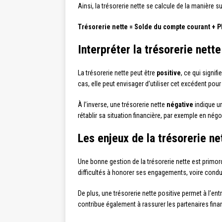
Ainsi, la trésorerie nette se calcule de la manière su
Trésorerie nette = Solde du compte courant + P
Interpréter la trésorerie nette
La trésorerie nette peut être
positive
, ce qui signi
cas, elle peut envisager d’utiliser cet excédent po
À l’inverse, une trésorerie nette
négative
indique un
rétablir sa situation financière, par exemple en né
Les enjeux de la trésorerie ne
Une bonne gestion de la trésorerie nette est primor
difficultés à honorer ses engagements, voire condui
De plus, une trésorerie nette positive permet à l’ent
contribue également à rassurer les partenaires fina