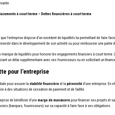
ivante :
lacements à court terme – Dettes financières à court terme
fie que l’entreprise dispose d’un excédent de liquidités lui permettant de faire 
ur investir dans le développement de son activité ou pour rembourser une partie 
 manque de liquidités pour honorer les engagements financiers à court terme. 
gociant un délai supplémentaire avec ses fournisseurs ou en sollicitant un fina
tte pour l’entreprise
diale pour assurer la
stabilité financière
et la
pérennité
d’une entreprise. En ef
re à des situations de cessation de paiement et de faillite.
reprise de bénéficier d’une
marge de manœuvre
pour financer ses projets et sa
nciers (banques, fournisseurs) sur sa capacité à faire face à ses obligations.